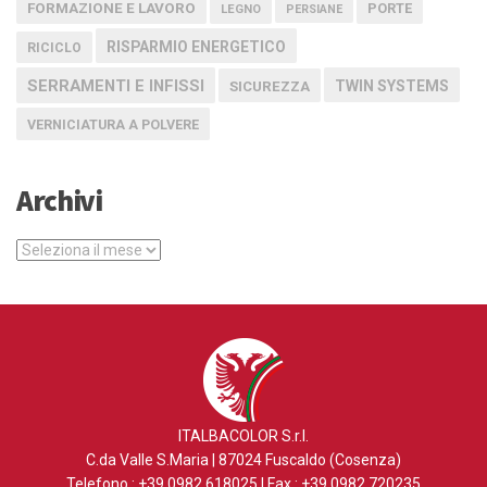
FORMAZIONE E LAVORO
PORTE
LEGNO
PERSIANE
RISPARMIO ENERGETICO
RICICLO
SERRAMENTI E INFISSI
TWIN SYSTEMS
SICUREZZA
VERNICIATURA A POLVERE
Archivi
Archivi
ITALBACOLOR S.r.l.
C.da Valle S.Maria | 87024 Fuscaldo (Cosenza)
Telefono : +39.0982.618025 | Fax : +39.0982.720235