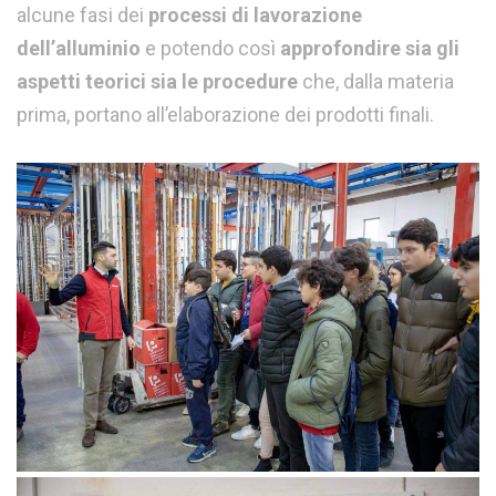
alcune fasi dei
processi di lavorazione
dell’alluminio
e potendo così
approfondire sia gli
aspetti teorici sia le procedure
che, dalla materia
prima, portano all’elaborazione dei prodotti finali.