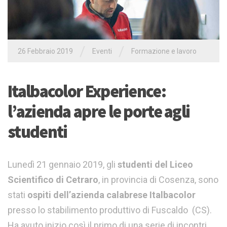
/
/
26 Febbraio 2019
Eventi
Formazione e lavoro
Italbacolor Experience:
l’azienda apre le porte agli
studenti
Lunedì 21 gennaio 2019, gli
studenti del Liceo
Scientifico di Cetraro
, in provincia di Cosenza, sono
stati
ospiti dell’azienda calabrese Italbacolor
presso lo stabilimento produttivo di Fuscaldo (CS).
Ha avuto inizio così il primo di una serie di incontri