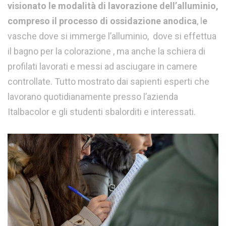
visionato le modalità di lavorazione dell’alluminio,
compreso il processo di ossidazione anodica
, l
e
vasche dove si immerge l’alluminio, dove si effettua
il bagno per la colorazione , ma anche la schiera di
profilati lavorati e messi ad asciugare in camere
controllate. Tutto mostrato dai sapienti esperti che
lavorano quotidianamente presso l’azienda
Italbacolor e gli studenti sbalorditi e interessati.