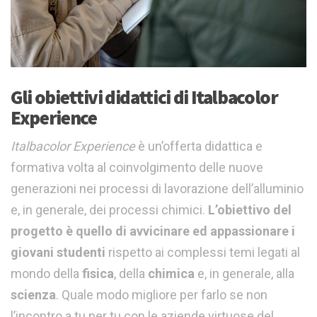
Gli obiettivi didattici di Italbacolor
Experience
Italbacolor Experience
è un’offerta didattica e
formativa volta al coinvolgimento delle nuove
generazioni nei processi di lavorazione dell’alluminio
e, in generale, dei processi chimici.
L’obiettivo del
progetto è quello di avvicinare ed appassionare i
giovani studenti
rispetto ai complessi temi legati al
mondo della
fisica
, della
chimica
e, in generale, alla
scienza
. Quale modo migliore per farlo se non
l’incontro a tu per tu con le aziende virtuose del