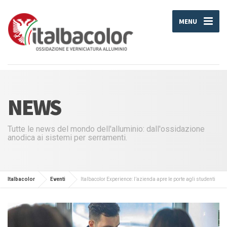
MENU
NEWS
Tutte le news del mondo dell'alluminio: dall'ossidazione
anodica ai sistemi per serramenti.
Italbacolor
Eventi
Italbacolor Experience: l’azienda apre le porte agli studenti