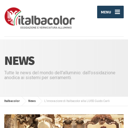
MENU
NEWS
Tutte le news del mondo dell'alluminio: dall'ossidazione
anodica ai sistemi per serramenti.
Italbacolor
News
L’innovazione di Italbacolor alla LUISS Guido Carli