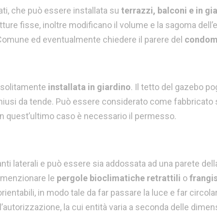
 lati, che può essere installata su
terrazzi, balconi e in gi
re fisse, inoltre modificano il volume e la sagoma dell’ed
l Comune ed eventualmente chiedere il parere del
condom
e solitamente
installata in giardino
. Il tetto del gazebo p
ti chiusi da tende. Può essere considerato come fabbricato 
in quest’ultimo caso è necessario il permesso.
anti laterali e può essere sia addossata ad una parete del
e menzionare le
p
ergole bioclimatiche retrattili
o
frangi
ientabili, in modo tale da far passare la luce e far circola
a l’autorizzazione, la cui entità varia a seconda delle dimen