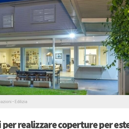
cazioni
•
Edilizia
 per realizzare coperture per est