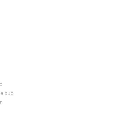
io
 e può
in