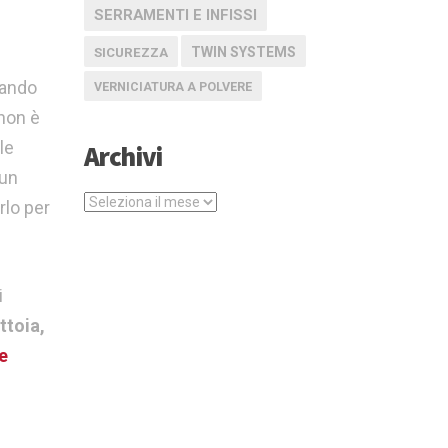
SERRAMENTI E INFISSI
TWIN SYSTEMS
SICUREZZA
lando
VERNICIATURA A POLVERE
 non è
le
Archivi
 un
Archivi
rlo per
i
ttoia,
e