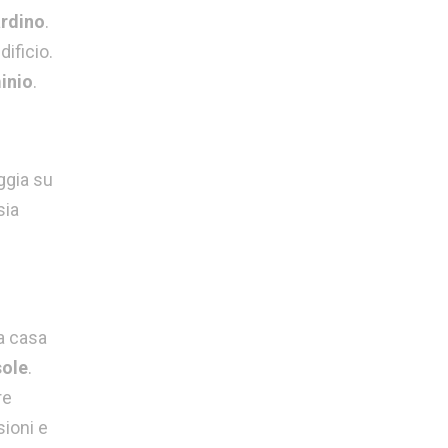
ardino
.
ificio.
inio
.
oggia su
sia
la casa
sole
.
re
sioni e