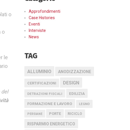
Approfondimenti
lati o
Case Histories
Eventi
Interviste
a o
News
TAG
r le
ario
ALLUMINIO
ANODIZZAZIONE
DESIGN
CERTIFICAZIONI
 del
EDILIZIA
DETRAZIONI FISCALI
vità
FORMAZIONE E LAVORO
LEGNO
PORTE
RICICLO
PERSIANE
RISPARMIO ENERGETICO