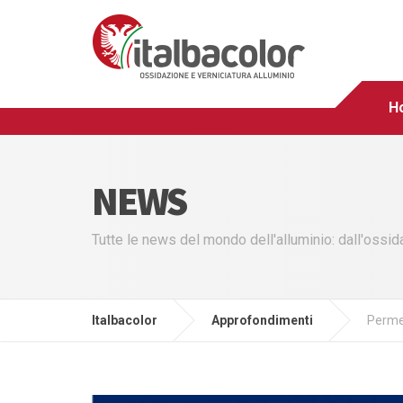
H
NEWS
Tutte le news del mondo dell'alluminio: dall'ossid
Italbacolor
Approfondimenti
Permes