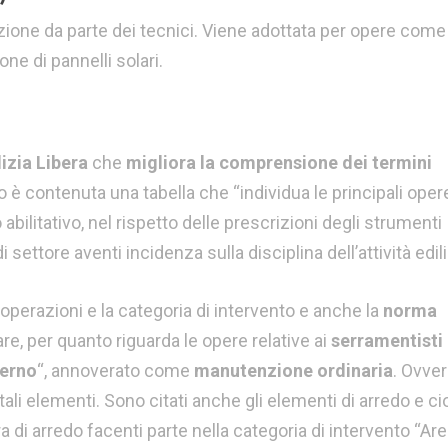
one da parte dei tecnici. Viene adottata per opere come 
ne di pannelli solari.
izia Libera
che
migliora la comprensione dei termini
ario è contenuta una tabella che “individua le principali ope
ilitativo, nel rispetto delle prescrizioni degli strumenti
 settore aventi incidenza sulla disciplina dell’attività edili
perazioni e la categoria di intervento e anche la
norma
lare, per quanto riguarda le opere relative ai
serramentisti
terno
“, annoverato come
manutenzione ordinaria
. Ovver
ali elementi. Sono citati anche gli elementi di arredo e ci
 di arredo facenti parte nella categoria di intervento “Ar