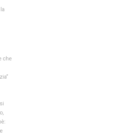
la
re che
zia”
si
o,
oè:
ee