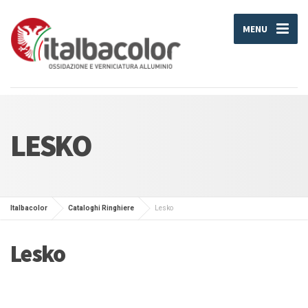
MENU
LESKO
Italbacolor
Cataloghi Ringhiere
Lesko
Lesko