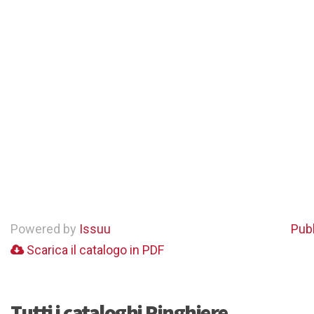
Powered by
Issuu
Publ
Scarica il catalogo in PDF
Tutti i cataloghi Ringhiere