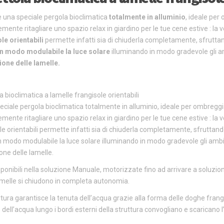
 una speciale pergola bioclimatica
totalmente in alluminio
, ideale per
mente ritagliare uno spazio relax in giardino per le tue cene estive : la v
le orientabili
permette infatti sia di chiuderla completamente, sfrutta
 in modo modulabile la luce solare
illuminando in modo gradevole gli am
ione delle lamelle.
a bioclimatica a lamelle frangisole orientabili
eciale pergola bioclimatica totalmente in alluminio, ideale per ombreggia
mente ritagliare uno spazio relax in giardino per le tue cene estive : la ve
le orientabili permette infatti sia di chiuderla completamente, sfruttan
 in modo modulabile la luce solare illuminando in modo gradevole gli ambien
one delle lamelle.
ponibili nella soluzione Manuale, motorizzate fino ad arrivare a soluzio
amelle si chiudono in completa autonomia.
tura garantisce la tenuta dell’acqua grazie alla forma delle doghe frangi
 dell’acqua lungo i bordi esterni della struttura convogliano e scaricano 