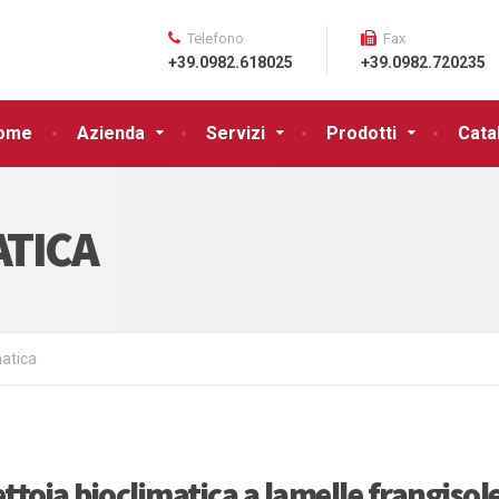
Telefono
Fax
+39.0982.618025
+39.0982.720235
ome
Azienda
Servizi
Prodotti
Cata
ATICA
matica
ettoia bioclimatica a lamelle frangisole