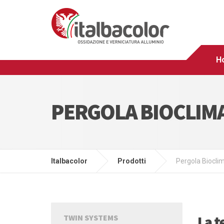
H
PERGOLA BIOCLIM
Italbacolor
Prodotti
Pergola Biocli
La t
TWIN SYSTEMS