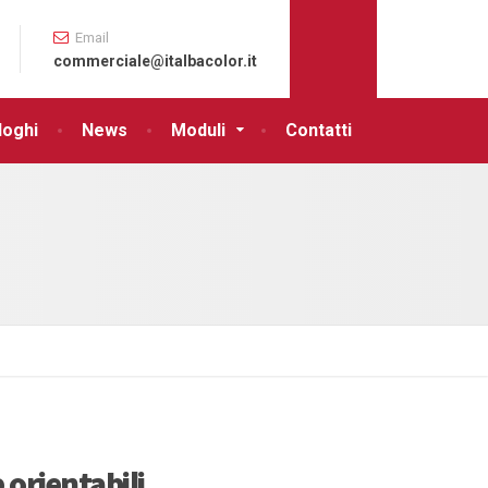
Email
commerciale@italbacolor.it
loghi
News
Moduli
Contatti
 orientabili