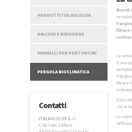
Bioroll
è
PRODOTTI ITALBACOLOR
semplice
frangiso
filtrare
BALCONI E RINGHIERE
inclinaz
PANNELLI PER PORTONCINI
La tettoi
è una sp
semplice
PERGOLA BIOCLIMATICA
frangiso
filtrare
inclinazi
Sono dis
Contatti
che le l
La coper
ITALBACOLOR S.r.l.
deflusso
C.da Valle S.Maria
87024 Fuscaldo (Cosenza)