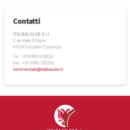
Contatti
ITALBACOLOR S.r.l.
C.da Valle S.Maria
87024 Fuscaldo (Cosenza)
Tel.: +39.0982.618025
Fax : +39.0982.720235
commerciale@italbacolor.it