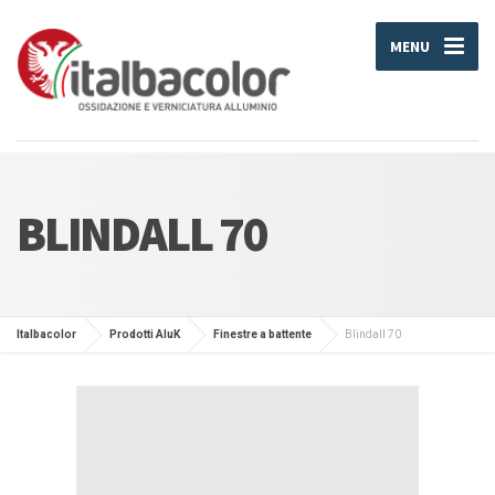
MENU
BLINDALL 70
Italbacolor
Prodotti AluK
Finestre a battente
Blindall 70