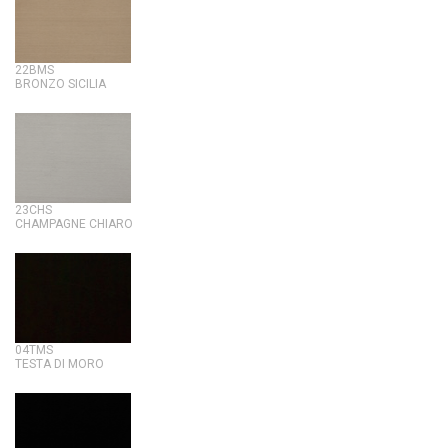
22BMS
BRONZO SICILIA
23CHS
CHAMPAGNE CHIARO
04TMS
TESTA DI MORO