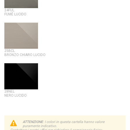
24FUL
FUMÉ LUCIDO
25BCL
BRONZO CHIARO LUCIDO
28NEL
NERO LUCIDO
ATTENZIONE
: I colori in questa cartella hanno valore
puramente indicativo.