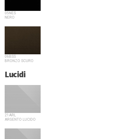
05NES
NERO
06BSS
BRONZO SCURO
Lucidi
21ARL
ARGENTO LUCIDO