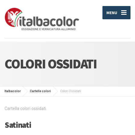
MENU
COLORI OSSIDATI
Italbacolor
Cartelle colori
Colori Ossidati
Cartella colori ossidati.
Satinati