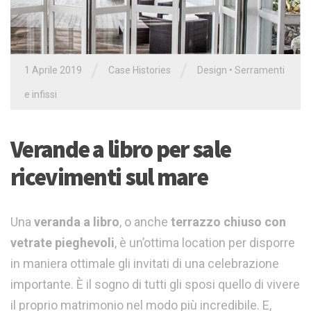
/
/
1 Aprile 2019
Case Histories
Design
•
Serramenti
e infissi
Verande a libro per sale
ricevimenti sul mare
Una
veranda a libro
, o anche
terrazzo chiuso con
vetrate pieghevoli
, è un’ottima location per disporre
in maniera ottimale gli invitati di una celebrazione
importante. È il sogno di tutti gli sposi quello di vivere
il proprio matrimonio nel modo più incredibile. E,