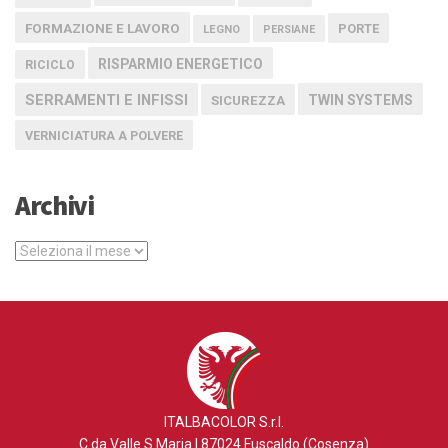
FORMAZIONE E LAVORO
PORTE
LEGNO
PERSIANE
RISPARMIO ENERGETICO
RICICLO
SERRAMENTI E INFISSI
TWIN SYSTEMS
SICUREZZA
VERNICIATURA A POLVERE
Archivi
Archivi
ITALBACOLOR S.r.l.
C.da Valle S.Maria | 87024 Fuscaldo (Cosenza)